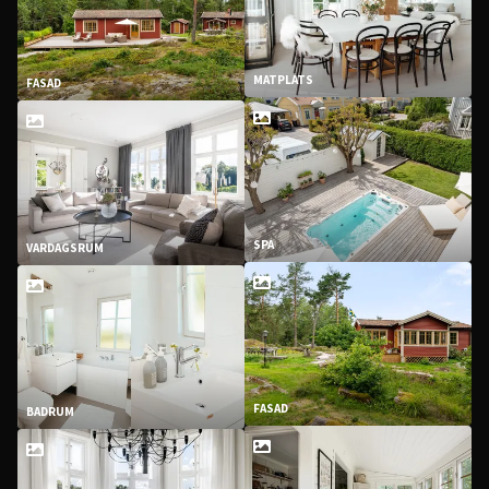
MATPLATS
FASAD
SPA
VARDAGSRUM
FASAD
BADRUM