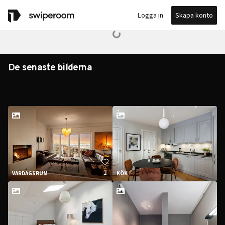
Skapa konto
Logga in
De senaste bilderna
1
VARDAGSRUM
KÖK