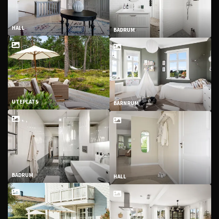
HALL
BADRUM
UTEPLATS
BARNRUM
BADRUM
HALL