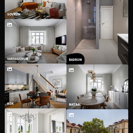
SOVRUM
VARDAGSRUM
BADRUM
KÖK
MATSAL