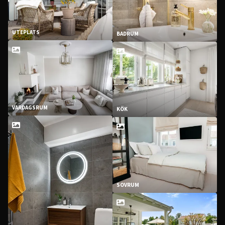
UTEPLATS
BADRUM
VARDAGSRUM
KÖK
SOVRUM