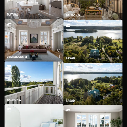
MATSAL
BALKONG
1
1
VARDAGSRUM
FASAD
BALKONG
FASAD