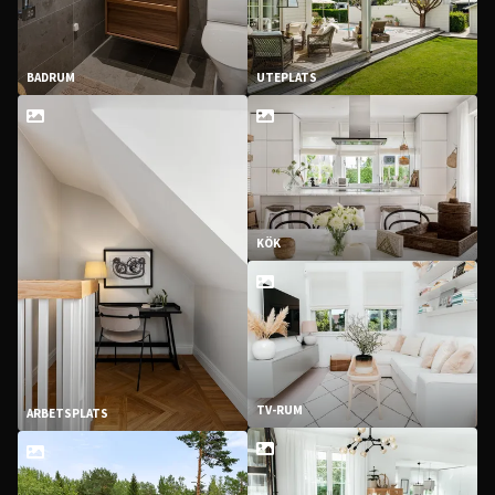
BADRUM
UTEPLATS
KÖK
TV-RUM
ARBETSPLATS