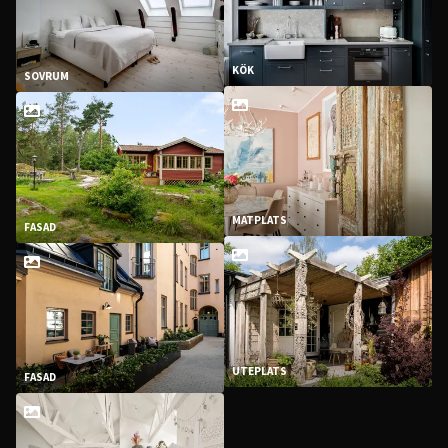
KÖK
SOVRUM
MATPLATS
FASAD
UTEPLATS
FASAD