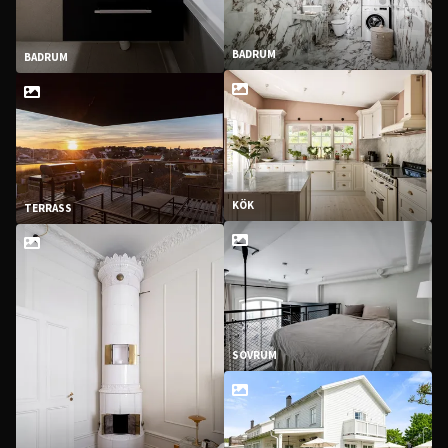
BADRUM
BADRUM
KÖK
TERRASS
SOVRUM