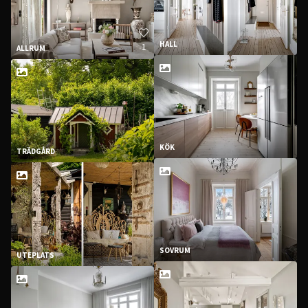
HALL
1
ALLRUM
KÖK
TRÄDGÅRD
SOVRUM
UTEPLATS