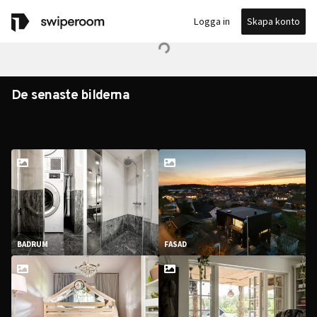
Skapa konto
Logga in
De senaste bilderna
BADRUM
FASAD