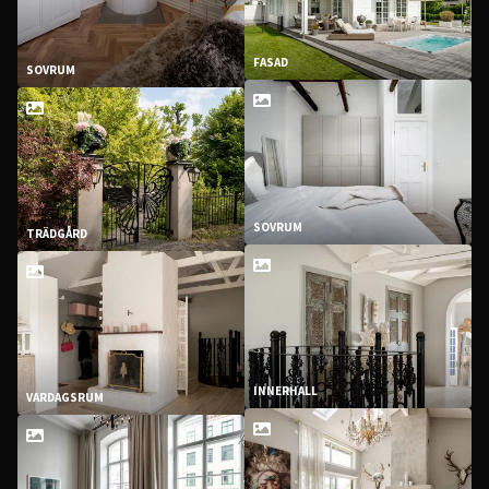
FASAD
SOVRUM
SOVRUM
TRÄDGÅRD
INNERHALL
VARDAGSRUM