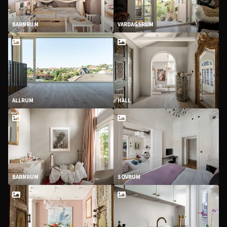
BARNRUM
VARDAGSRUM
ALLRUM
HALL
BARNRUM
SOVRUM