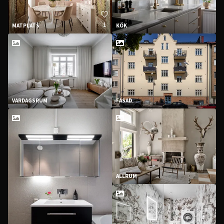
1
MATPLATS
KÖK
VARDAGSRUM
FASAD
ALLRUM