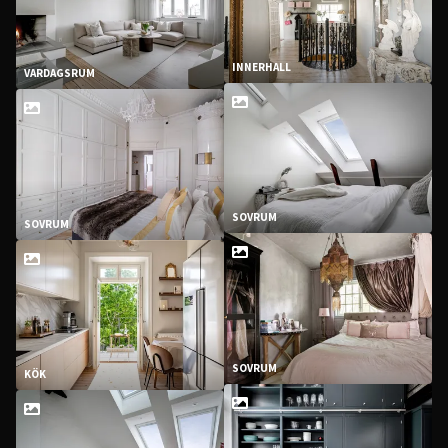
INNERHALL
VARDAGSRUM
SOVRUM
SOVRUM
SOVRUM
KÖK