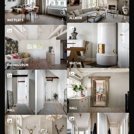
1
ALLRUM
1
MATPLATS
MATSAL
VARDAGSRUM
HALL
HALL