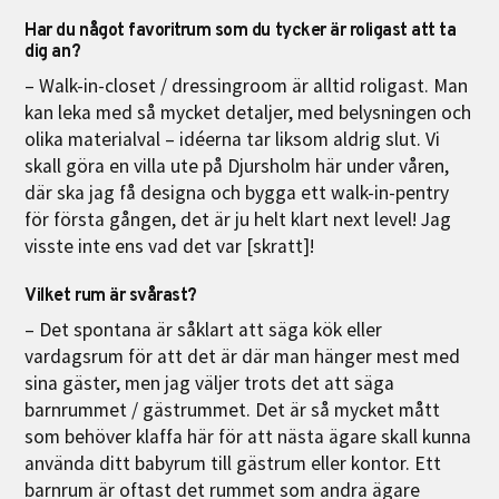
Har du något favoritrum som du tycker är roligast att ta
dig an?
– Walk-in-closet / dressingroom är alltid roligast. Man
kan leka med så mycket detaljer, med belysningen och
olika materialval – idéerna tar liksom aldrig slut. Vi
skall göra en villa ute på Djursholm här under våren,
där ska jag få designa och bygga ett walk-in-pentry
för första gången, det är ju helt klart next level! Jag
visste inte ens vad det var [skratt]!
Vilket rum är svårast?
– Det spontana är såklart att säga kök eller
vardagsrum för att det är där man hänger mest med
sina gäster, men jag väljer trots det att säga
barnrummet / gästrummet. Det är så mycket mått
som behöver klaffa här för att nästa ägare skall kunna
använda ditt babyrum till gästrum eller kontor. Ett
barnrum är oftast det rummet som andra ägare