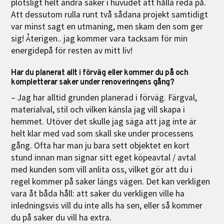
plötsligt helt andra saker i huvudet att hålla reda på.
Att dessutom rulla runt två sådana projekt samtidigt
var minst sagt en utmaning, men skam den som ger
sig! Återigen.. jag kommer vara tacksam för min
energidepå för resten av mitt liv!
Har du planerat allt i förväg eller kommer du på och
kompletterar saker under renoveringens gång?
– Jag har alltid grunden planerad i förväg. Färgval,
materialval, stil och vilken känsla jag vill skapa i
hemmet. Utöver det skulle jag säga att jag inte är
helt klar med vad som skall ske under processens
gång. Ofta har man ju bara sett objektet en kort
stund innan man signar sitt eget köpeavtal / avtal
med kunden som vill anlita oss, vilket gör att du i
regel kommer på saker längs vägen. Det kan verkligen
vara åt båda håll: att saker du verkligen ville ha
inledningsvis vill du inte alls ha sen, eller så kommer
du på saker du vill ha extra.