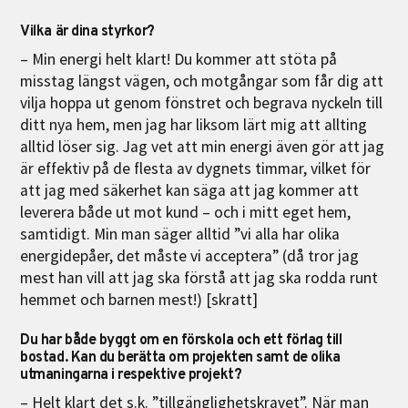
Vilka är dina styrkor?
– Min energi helt klart! Du kommer att stöta på
misstag längst vägen, och motgångar som får dig att
vilja hoppa ut genom fönstret och begrava nyckeln till
ditt nya hem, men jag har liksom lärt mig att allting
alltid löser sig. Jag vet att min energi även gör att jag
är effektiv på de flesta av dygnets timmar, vilket för
att jag med säkerhet kan säga att jag kommer att
leverera både ut mot kund – och i mitt eget hem,
samtidigt. Min man säger alltid ”vi alla har olika
energidepåer, det måste vi acceptera” (då tror jag
mest han vill att jag ska förstå att jag ska rodda runt
hemmet och barnen mest!) [skratt]
Du har både byggt om en förskola och ett förlag till
bostad. Kan du berätta om projekten samt de olika
utmaningarna i respektive projekt?
– Helt klart det s.k. ”tillgänglighetskravet”. När man