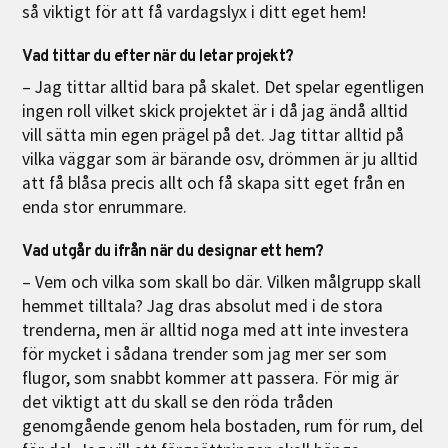
så viktigt för att få vardagslyx i ditt eget hem!
Vad tittar du efter när du letar projekt?
– Jag tittar alltid bara på skalet. Det spelar egentligen
ingen roll vilket skick projektet är i då jag ändå alltid
vill sätta min egen prägel på det. Jag tittar alltid på
vilka väggar som är bärande osv, drömmen är ju alltid
att få blåsa precis allt och få skapa sitt eget från en
enda stor enrummare.
Vad utgår du ifrån när du designar ett hem?
– Vem och vilka som skall bo där. Vilken målgrupp skall
hemmet tilltala? Jag dras absolut med i de stora
trenderna, men är alltid noga med att inte investera
för mycket i sådana trender som jag mer ser som
flugor, som snabbt kommer att passera. För mig är
det viktigt att du skall se den röda tråden
genomgående genom hela bostaden, rum för rum, del