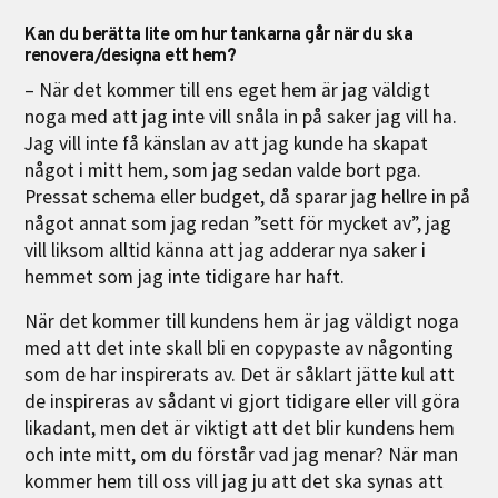
Kan du berätta lite om hur tankarna går när du ska
renovera/designa ett hem?
– När det kommer till ens eget hem är jag väldigt
noga med att jag inte vill snåla in på saker jag vill ha.
Jag vill inte få känslan av att jag kunde ha skapat
något i mitt hem, som jag sedan valde bort pga.
Pressat schema eller budget, då sparar jag hellre in på
något annat som jag redan ”sett för mycket av”, jag
vill liksom alltid känna att jag adderar nya saker i
hemmet som jag inte tidigare har haft.
När det kommer till kundens hem är jag väldigt noga
med att det inte skall bli en copypaste av någonting
som de har inspirerats av. Det är såklart jätte kul att
de inspireras av sådant vi gjort tidigare eller vill göra
likadant, men det är viktigt att det blir kundens hem
och inte mitt, om du förstår vad jag menar? När man
kommer hem till oss vill jag ju att det ska synas att