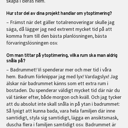
skapa i deras hem.
Hur stor del av dina projekt handlar om ytoptimering?
– Främst när det gäller totalrenoveringar skulle jag
säga, då lägger jag ned extremt mycket tid på att
komma fram till den bästa planlösningen, bästa
förvaringslösningen osv.
Om man tittar på ytoptimering, vilka rum ska man aldrig
snåla på?
– Badrummet! Vi spenderar mer och mer tid i våra
hem. Badrum förknippar jag med lyx! Vardagslyx! Jag
älskar när badrummet känns som ett extra rum i
bostaden. Du spenderar väldigt mycket tid där när du
väl tänker efter, både morgon och kväll. Och jag tycker
att du absolut inte skall snåla in på ytan i badrummet:
Så lyxigt att kunna bada, vara hela familjen där inne
samtidigt, styla sig samtidigt, lägga en ansiktsmask,
duscha flera i familjen samtidigt osv. Badrummet är