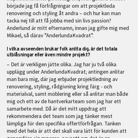
började jag få förfrågningar om att projektleda
renovering och styling åt andra – och hur kan man
tacka nej till att få jobba med sin livs passion?
Anderlund är mitt efternamn, innan jag gifte mig med
Mikael, så därav ”AnderlundaKvadrat”.
I vilka avseenden brukar folk anlita dig, är det totala
utblåsningar eller även mindre projekt?
– Det är verkligen jätte olika. Jag har ju två olika
upplägg under AnderlundaKvadrat; antingen anlitar
man bara mig, där jag erbjuder projektledning av
renovering, styling, rådgivning kring färg - och
materialval, samt möblering eller så anlitar man både
mig och ett av de hantverkarteam som jag har ett
samarbete med. Då är det mitt uppdrag att
rekommendera det team som jag tänker mest
lämpliga för den specifika offertförfrågan. Tanken
med det hela är att det skall vara lätt för kunden att